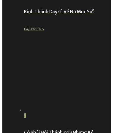
Kinh Thánh Dạy Gì Về Nữ Mục Sư?
04/08/2026
0
Có Phải Hội Thánh Đầy Những Kẻ