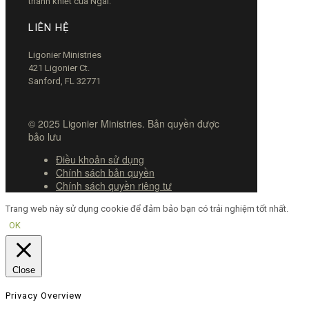
thánh khiết của Ngài.
LIÊN HỆ
Ligonier Ministries
421 Ligonier Ct.
Sanford, FL 32771
© 2025 Ligonier Ministries. Bản quyền được
bảo lưu
Điều khoản sử dụng
Chính sách bản quyền
Chính sách quyền riêng tư
Trang web này sử dụng cookie để đảm bảo bạn có trải nghiệm tốt nhất.
OK
Close
Privacy Overview