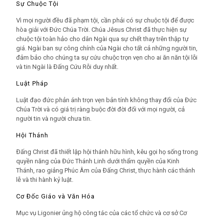
Sự Chuộc Tội
Vì mọi người đều đã phạm tội, cần phải có sự chuộc tội để được
hòa giải với Đức Chúa Trời. Chúa
Jêsus
Christ đã thực hiện sự
chuộc tội toàn hảo cho dân Ngài qua sự chết thay trên thập tự
giá. Ngài ban sự công chính của Ngài cho tất cả những người tin,
đảm bảo cho chúng ta sự cứu chuộc trọn vẹn cho ai ăn năn tội lỗi
và tin Ngài là Đấng Cứu Rỗi duy nhất.
Luật Pháp
Luật đạo đức phản ánh trọn vẹn bản tính không thay đổi của Đức
Chúa Trời và có giá trị ràng buộc đời đời đối với mọi người, cả
người tin và người chưa tin.
Hội Thánh
Đấng Christ đã thiết lập hội thánh hữu hình, kêu gọi họ sống trong
quyền năng của Đức Thánh Linh dưới thẩm quyền của Kinh
Thánh, rao giảng Phúc Âm của Đấng Christ, thực hành các thánh
lễ và thi hành kỷ luật.
Cơ Đốc Giáo và Văn Hóa
Mục vụ Ligonier ủng hộ công tác của các tổ chức và cơ sở Cơ