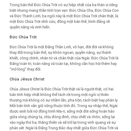
Trong bản thể Đức Chúa Trời có sự hiệp nhất của ba thân vị riêng
biệt nhưng mang thần tính trọn vẹn: Đức Chúa Cha, Đức Chúa Con
và Đức Thánh Linh; ba ngôi này là một Đức Chúa Trời chân thật, là
một Đức Chúa Trời vĩnh cửu, đồng một bản thể, bình đẳng về
quyền năng và vinh hiển.
Đức Chúa Trời
Đức Chúa Trời là một Đấng Thần Linh, vô hạn, đời đời và không
thay đổi trong bản thể, sự khôn ngoan, quyền năng, sự thánh
khiết, công chính, nhân từ và chân thật của Ngài. Đức Chúa Trời là
Đấng toàn tri, toàn năng và toàn tại, không cần học hỏi thêm hay
“mở lòng” thay đổi.
Chúa Jêsus Christ
Chúa
Jêsus
Christ là Đức Chúa Trời thật và là người thật, có hai
bản tính hiệp nhất không thể tách rời trong một ngôi vị thiên
thượng mà không có sự nhầm lẫn, pha trộn, tách biệt hay phân ly.
Mỗi bản tính vẫn giữ vững thuộc tính đó. Trong sự nhập thể, Ngài
được sinh bởi nữ đồng trinh Ma-ri, sống một đời sống hoàn hảo
giữa vòng chúng ta, chịu đóng đinh, chịu chết và chôn, sống lại
vào ngày thứ ba, thăng thiên và sẽ trở lại trong vinh quang và sự
phán xét. Ngài là Đấng Trung Bảo duy nhất giữa Đức Chúa Trời và