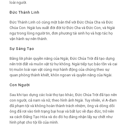
loài người.
Đức Thánh Linh
Đức Thánh Linh có cùng một bản thể với Đức Chúa Cha và Đức
Chúa Con. Ngài lưu xuất đời đời từ Đức Cha và Đức Con, và Ngài
ngự trong lòng người tin, đơn phương tái sinh họ và hợp tác họ
vận hành sự nên thánh.
Sự Sáng Tạo
Bằng lời phán quyền năng của Ngài, Đức Chúa Trời đã tạo dựng
nên trời đất và muôn vật từ hư không. Ngài tiếp tục bảo tồn và cai
trị muôn loài vạn vật cùng mọi hành động của chúng theo sự
quan phòng thánh khiết, khôn ngoan và quyền năng của Ngài.
Con Người
Sau khi tạo dựng các loài thọ tạo khác, Đức Chúa Trời đã tạo nên
con người, cả nam và nữ, theo hình ảnh Ngài. Tuy nhiên, vì A-đam
đã phạm tội và không hoàn thành trách nhiệm, ông và dòng dõi
ông đã rơi vào tình trạng bại hoại và bất lực về đạo đức, trở nên
xa cách Đấng Tạo Hóa và do đó họ đáng nhận lấy sự chết như
hình phạt cho tội lỗi của mình.